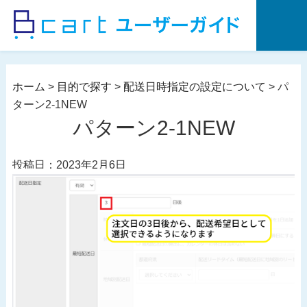
コ
ン
テ
ン
ツ
ホーム
>
目的で探す
>
配送日時指定の設定について
>
パ
へ
ターン2-1NEW
ス
パターン2-1NEW
キ
ッ
投稿日：2023年2月6日
プ