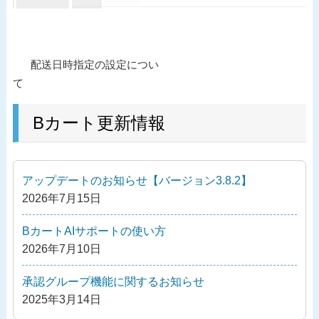
投
過
配送日時指定の設定につい
稿
去
て
ナ
の
ビ
投
Bカート更新情報
ゲ
稿
ー
シ
アップデートのお知らせ【バージョン3.8.2】
ョ
2026年7月15日
ン
BカートAIサポートの使い方
2026年7月10日
承認グループ機能に関するお知らせ
2025年3月14日