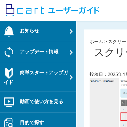
コ
ン
テ
ン
お知らせ
ツ
へ
ホーム
>
スクリーンシ
ス
スクリー
アップデート情報
キ
ッ
プ
簡単スタートアップガ
投稿日：2025年4
イド
動画で使い方を見る
目的で探す