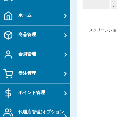
ホーム
投
過
スクリーンショット 
稿
商品管理
去
ナ
の
ビ
投
会員管理
ゲ
稿
ー
シ
受注管理
ョ
ン
ポイント管理
代理店管理(オプション