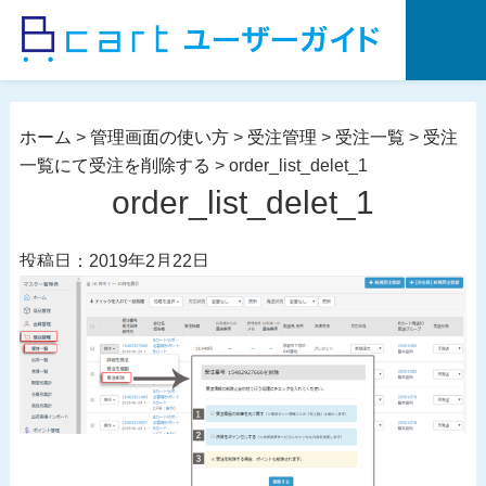
コ
ン
テ
ン
ツ
ホーム
>
管理画面の使い方
>
受注管理
>
受注一覧
>
受注
へ
一覧にて受注を削除する
>
order_list_delet_1
ス
order_list_delet_1
キ
ッ
投稿日：2019年2月22日
プ