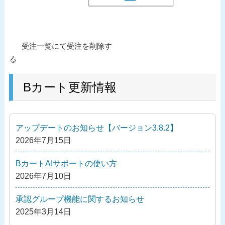
投
過
受注一覧にて受注を削除す
稿
去
る
ナ
の
ビ
投
Bカート更新情報
ゲ
稿
ー
シ
アップデートのお知らせ【バージョン3.8.2】
ョ
2026年7月15日
ン
BカートAIサポートの使い方
2026年7月10日
承認グループ機能に関するお知らせ
2025年3月14日